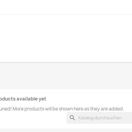
oducts available yet
uned! More products will be shown here as they are added.
search