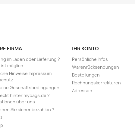
RE FIRMA
IHR KONTO
ng im Laden oder Lieferung ?
Persönliche Infos
 ist möglich
Warenrücksendungen
iche Hinweise Impressum
Bestellungen
schutz
Rechnungskorrekturen
meine Geschäftsbedingungen
Adressen
eckt hinter mybags.de ?
ationen über uns
nnen Sie sicher bezahlen ?
kt
ap