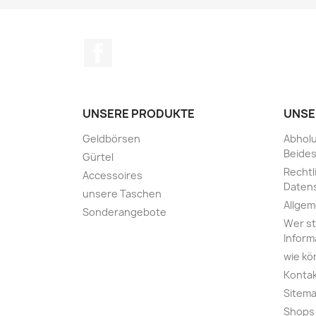
Facebook
UNSERE PRODUKTE
UNSE
Geldbörsen
Abholu
Beides
Gürtel
Rechtl
Accessoires
Daten
unsere Taschen
Allge
Sonderangebote
Wer st
Inform
wie kö
Konta
Sitem
Shops