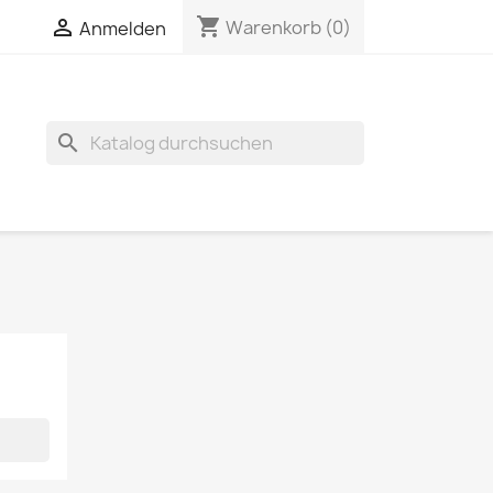
shopping_cart

Warenkorb
(0)
Anmelden
search